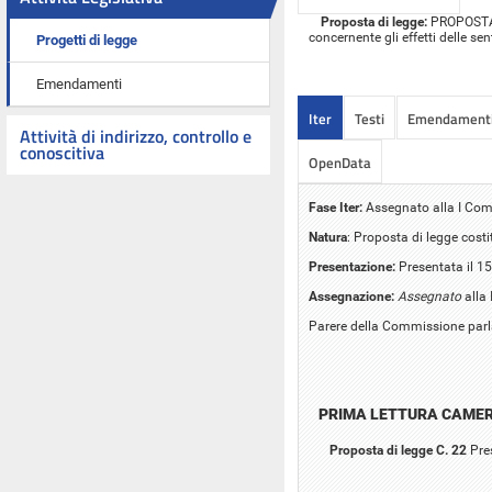
Proposta di legge:
PROPOSTA D
concernente gli effetti delle se
Progetti di legge
Emendamenti
Iter
Testi
Emendament
Attività di indirizzo, controllo e
conoscitiva
OpenData
Fase Iter:
Assegnato alla I Comm
Natura
: Proposta di legge cost
Presentazione:
Presentata il 1
Assegnazione:
Assegnato
alla 
Parere della Commissione parla
PRIMA LETTURA CAME
Proposta di legge C. 22
Pre