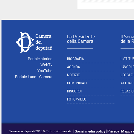
La Presidente
Il Sen
della Camera
della 
Portale storico
BIOGRAFIA
L'ISTITU
WebTv
AGENDA
LAVORI 
YouTube
NOTIZIE
LEGGI E
Portale Luce - Camera
COMUNICATI
ATTUALI
DISCORSI
RELAZIO
FOTO/VIDEO
Social media policy
Privacy
Mappa d
Camera dei deputati 2015 © Tutti i diritti riservati