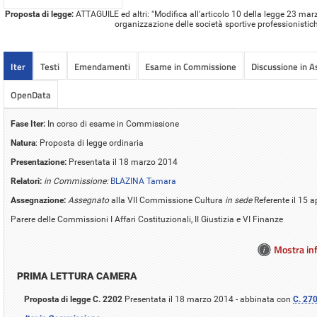
Proposta di legge:
ATTAGUILE ed altri: "Modifica all'articolo 10 della legge 23 marz
organizzazione delle società sportive professionistic
Iter
Testi
Emendamenti
Esame in Commissione
Discussione in 
OpenData
Fase Iter:
In corso di esame in Commissione
Natura
: Proposta di legge ordinaria
Presentazione:
Presentata il 18 marzo 2014
Relatori:
in Commissione:
BLAZINA Tamara
Assegnazione:
Assegnato
alla VII Commissione Cultura
in sede
Referente il 15 a
Parere delle Commissioni I Affari Costituzionali, II Giustizia e VI Finanze
Mostra inf
PRIMA LETTURA CAMERA
Proposta di legge C. 2202
Presentata il 18 marzo 2014 - abbinata con
C. 27