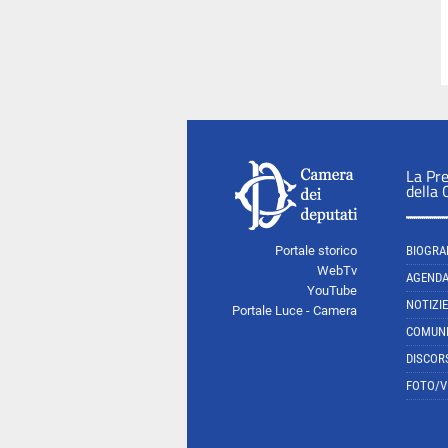
La Pr
della
Portale storico
BIOGRA
WebTv
AGEND
YouTube
NOTIZIE
Portale Luce - Camera
COMUNI
DISCOR
FOTO/V