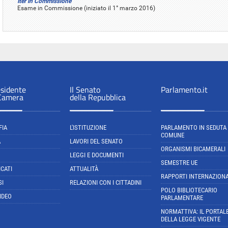
Iter in Commissione
Esame in Commissione (iniziato il 1° marzo 2016)
esidente
Il Senato
Parlamento.it
 Camera
della Repubblica
FIA
L'ISTITUZIONE
PARLAMENTO IN SEDUTA
COMUNE
A
LAVORI DEL SENATO
ORGANISMI BICAMERALI
LEGGI E DOCUMENTI
SEMESTRE UE
CATI
ATTUALITÀ
RAPPORTI INTERNAZIONA
SI
RELAZIONI CON I CITTADINI
POLO BIBLIOTECARIO
IDEO
PARLAMENTARE
NORMATTIVA: IL PORTAL
DELLA LEGGE VIGENTE