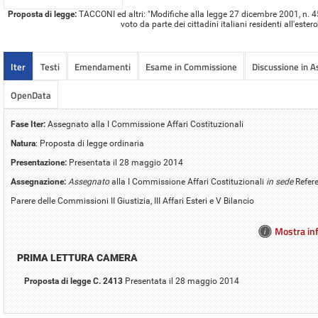
Proposta di legge:
TACCONI ed altri: "Modifiche alla legge 27 dicembre 2001, n. 459,
voto da parte dei cittadini italiani residenti all'ester
Iter
Testi
Emendamenti
Esame in Commissione
Discussione in 
OpenData
Fase Iter:
Assegnato alla I Commissione Affari Costituzionali
Natura
: Proposta di legge ordinaria
Presentazione:
Presentata il 28 maggio 2014
Assegnazione:
Assegnato
alla I Commissione Affari Costituzionali
in sede
Refer
Parere delle Commissioni II Giustizia, III Affari Esteri e V Bilancio
Mostra inf
PRIMA LETTURA CAMERA
Proposta di legge C. 2413
Presentata il 28 maggio 2014