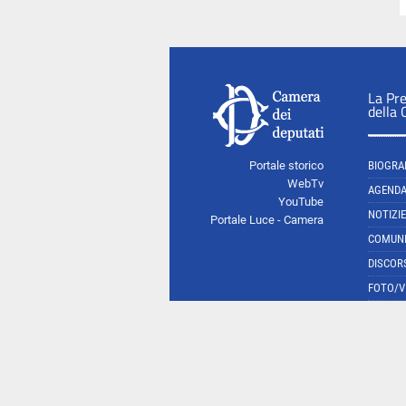
La Pr
della
Portale storico
BIOGRA
WebTv
AGEND
YouTube
NOTIZIE
Portale Luce - Camera
COMUNI
DISCOR
FOTO/V
So
Camera dei deputati 2015 © Tutti i diritti riservati