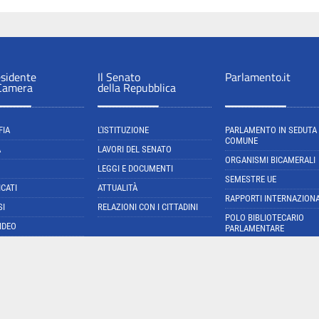
esidente
Il Senato
Parlamento.it
 Camera
della Repubblica
FIA
L'ISTITUZIONE
PARLAMENTO IN SEDUTA
COMUNE
A
LAVORI DEL SENATO
ORGANISMI BICAMERALI
LEGGI E DOCUMENTI
SEMESTRE UE
CATI
ATTUALITÀ
RAPPORTI INTERNAZIONA
SI
RELAZIONI CON I CITTADINI
POLO BIBLIOTECARIO
IDEO
PARLAMENTARE
NORMATTIVA: IL PORTAL
DELLA LEGGE VIGENTE
cial media policy
Privacy
Mappa del sito
Avviso legale
Accessibilità
Cookie