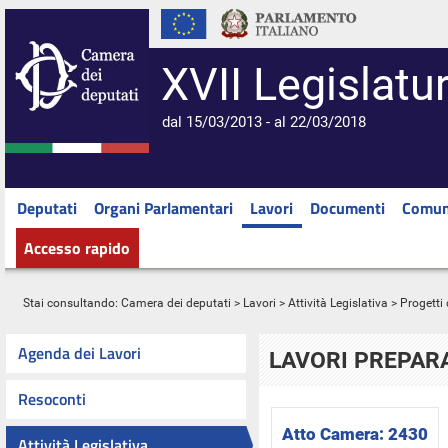
XVII Legislatu
dal 15/03/2013 - al 22/03/2018
Deputati
Organi Parlamentari
Lavori
Documenti
Comun
Accesso rapido
Stai consultando:
Camera dei deputati
>
Lavori
>
Attività Legislativa
>
Progetti 
Agenda dei Lavori
LAVORI PREPARA
Resoconti
Atto Camera:
2430
Attività Legislativa