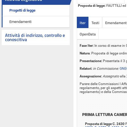
Proposta di legge:
FAUTTILLI ed a
Progetti di legge
Emendamenti
Iter
Testi
Emendament
OpenData
Attività di indirizzo, controllo e
conoscitiva
Fase Iter:
In corso di esame i
Natura
: Proposta di legge ordin
Presentazione:
Presentata il 3
Relatori:
in Commissione:
GNEC
Assegnazione:
Assegnato
alla
Parere delle Commissioni I Affar
regolamento, per gli aspetti atti
regolamento) e della Commissio
PRIMA LETTURA CAME
Proposta di legge C. 2430
P