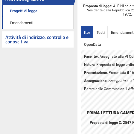
Proposta di legge:
ALBINI ed altr
Presidente della Repubblica 2
Progetti di legge
1972, n
Emendamenti
Iter
Testi
Emendament
Attività di indirizzo, controllo e
conoscitiva
OpenData
Fase Iter:
Assegnato alla VI C
Natura
: Proposta di legge ordin
Presentazione:
Presentata il 16
Assegnazione:
Assegnato
alla
Parere delle Commissioni I Affar
PRIMA LETTURA CAME
Proposta di legge C. 2547
P