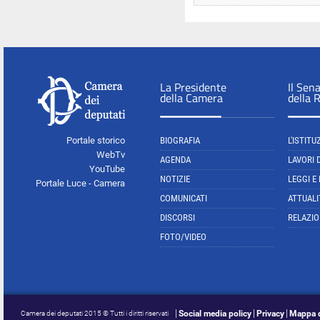
La Presidente
Il Sen
della Camera
della 
Portale storico
BIOGRAFIA
L'ISTITU
WebTv
AGENDA
LAVORI 
YouTube
NOTIZIE
LEGGI E
Portale Luce - Camera
COMUNICATI
ATTUALI
DISCORSI
RELAZIO
FOTO/VIDEO
Social media policy
Privacy
Mappa d
Camera dei deputati 2015 © Tutti i diritti riservati