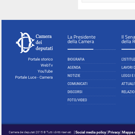
La Presidente
Il Sen
della Camera
della 
Portale storico
BIOGRAFIA
L'ISTITU
WebTv
AGENDA
LAVORI 
YouTube
NOTIZIE
LEGGI E
Portale Luce - Camera
COMUNICATI
ATTUALI
DISCORSI
RELAZIO
FOTO/VIDEO
Social media policy
Privacy
Mappa d
Camera dei deputati 2015 © Tutti i diritti riservati