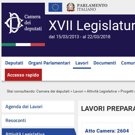
XVII Legislatu
dal 15/03/2013 - al 22/03/2018
Deputati
Organi Parlamentari
Lavori
Documenti
Comun
Accesso rapido
Stai consultando:
Camera dei deputati
>
Lavori
>
Attività Legislativa
>
Progetti 
Agenda dei Lavori
LAVORI PREPARA
Resoconti
Atto Camera:
2604
Attività Legislativa