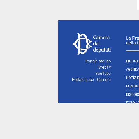
La Pr
della
Portale storico
BIOGRA
WebTv
AGEND
YouTube
NOTIZIE
Portale Luce - Camera
COMUNI
DISCOR
FOTO/V
So
Camera dei deputati 2015 © Tutti i diritti riservati