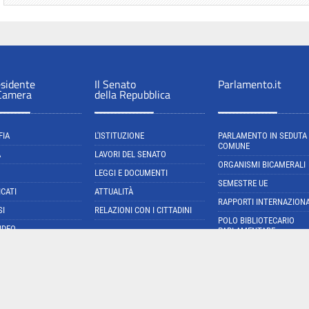
esidente
Il Senato
Parlamento.it
 Camera
della Repubblica
FIA
L'ISTITUZIONE
PARLAMENTO IN SEDUTA
COMUNE
A
LAVORI DEL SENATO
ORGANISMI BICAMERALI
LEGGI E DOCUMENTI
SEMESTRE UE
CATI
ATTUALITÀ
RAPPORTI INTERNAZIONA
SI
RELAZIONI CON I CITTADINI
POLO BIBLIOTECARIO
IDEO
PARLAMENTARE
NORMATTIVA: IL PORTAL
DELLA LEGGE VIGENTE
cial media policy
Privacy
Mappa del sito
Avviso legale
Accessibilità
Cookie