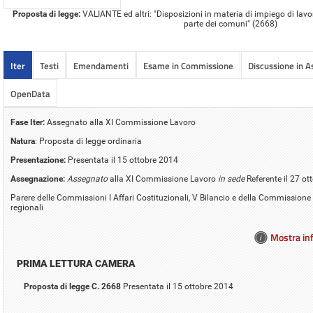
Proposta di legge:
VALIANTE ed altri: "Disposizioni in materia di impiego di lavorat
parte dei comuni" (2668)
Iter
Testi
Emendamenti
Esame in Commissione
Discussione in 
OpenData
Fase Iter:
Assegnato alla XI Commissione Lavoro
Natura
: Proposta di legge ordinaria
Presentazione:
Presentata il 15 ottobre 2014
Assegnazione:
Assegnato
alla XI Commissione Lavoro
in sede
Referente il 27 o
Parere delle Commissioni I Affari Costituzionali, V Bilancio e della Commissione
regionali
Mostra inf
PRIMA LETTURA CAMERA
Proposta di legge C. 2668
Presentata il 15 ottobre 2014