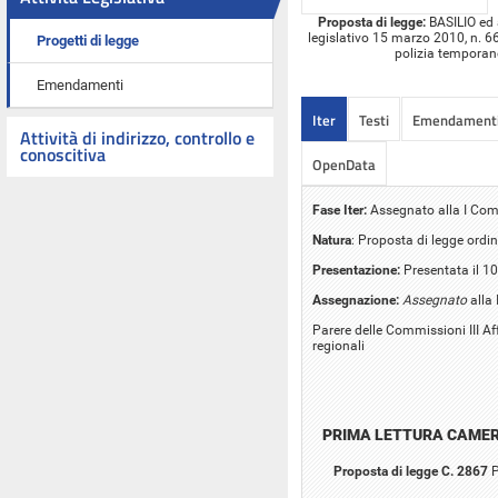
Proposta di legge:
BASILIO ed a
legislativo 15 marzo 2010, n. 66,
Progetti di legge
polizia temporane
Emendamenti
Iter
Testi
Emendament
Attività di indirizzo, controllo e
conoscitiva
OpenData
Fase Iter:
Assegnato alla I Comm
Natura
: Proposta di legge ordin
Presentazione:
Presentata il 1
Assegnazione:
Assegnato
alla 
Parere delle Commissioni III Af
regionali
PRIMA LETTURA CAME
Proposta di legge C. 2867
P