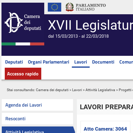
XVII Legislatu
dal 15/03/2013 - al 22/03/2018
Deputati
Organi Parlamentari
Lavori
Documenti
Comun
Accesso rapido
Stai consultando:
Camera dei deputati
>
Lavori
>
Attività Legislativa
>
Progetti 
Agenda dei Lavori
LAVORI PREPARA
Resoconti
Atto Camera:
3064
Attività Legislativa