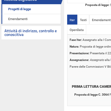
Proposta di legge:
S
Progetti di legge
Emendamenti
Iter
Testi
Emendament
OpenData
Attività di indirizzo, controllo e
conoscitiva
Fase Iter:
Assegnato alla I Comm
Natura
: Proposta di legge ordin
Presentazione:
Presentata il 22
Assegnazione:
Assegnato
alla 
Parere delle Commissioni V Bil
PRIMA LETTURA CAME
Proposta di legge C. 3064
P