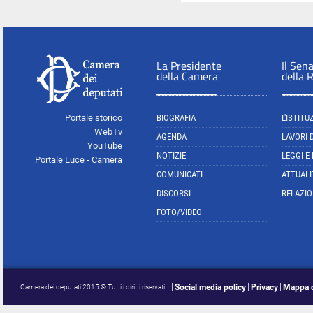
La Presidente
Il Sen
della Camera
della 
Portale storico
BIOGRAFIA
L'ISTITU
WebTv
AGENDA
LAVORI 
YouTube
NOTIZIE
LEGGI E
Portale Luce - Camera
COMUNICATI
ATTUALI
DISCORSI
RELAZIO
FOTO/VIDEO
Social media policy
Privacy
Mappa d
Camera dei deputati 2015 © Tutti i diritti riservati