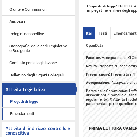
Proposta di legge:
PROPOSTA DI
Giunte e Commissioni
impiegati nelle filiere degli ap
Audizioni
Iter
Testi
Emendament
Indagini conoscitive
OpenData
Stenografici delle sedi Legislativa
e Redigente
Fase Iter:
Assegnato alla XI C
Comitato per la legislazione
Natura
: Proposta di legge ordin
Presentazione:
Presentata il 4
Bollettino degli Organi Collegiali
Assegnazione:
Assegnato
alla
Attività Legislativa
Parere delle Commissioni I Affar
disposizioni in materia di sanzi
regolamento), X Attività Produt
Progetti di legge
parlamentare per le questioni r
Emendamenti
Attività di indirizzo, controllo e
PRIMA LETTURA CAME
conoscitiva