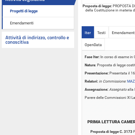
Proposta di legge:
PROPOSTA DI L
della Costituzione in materia d
Progetti di legge
Emendamenti
Iter
Testi
Emendament
Attività di indirizzo, controllo e
conoscitiva
OpenData
Fase Iter:
In corso di esame i
Natura
: Proposta di legge cost
Presentazione:
Presentata il 1
Relatori:
in Commissione:
MAZZ
Assegnazione:
Assegnato
alla 
Parere delle Commissioni XI La
PRIMA LETTURA CAME
Proposta di legge C. 3173
P