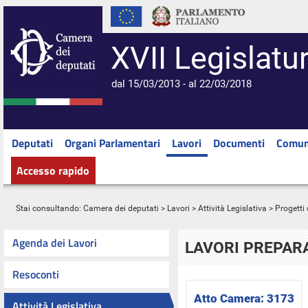
XVII Legislatu
dal 15/03/2013 - al 22/03/2018
Deputati
Organi Parlamentari
Lavori
Documenti
Comun
Accesso rapido
Stai consultando:
Camera dei deputati
>
Lavori
>
Attività Legislativa
>
Progetti 
Agenda dei Lavori
LAVORI PREPARA
Resoconti
Atto Camera:
3173
Attività Legislativa