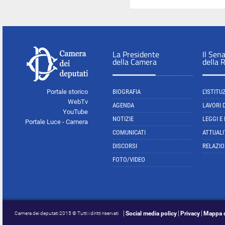
La Presidente
Il Sen
della Camera
della 
Portale storico
BIOGRAFIA
L'ISTITU
WebTv
AGENDA
LAVORI 
YouTube
NOTIZIE
LEGGI E
Portale Luce - Camera
COMUNICATI
ATTUALI
DISCORSI
RELAZIO
FOTO/VIDEO
Social media policy
Privacy
Mappa d
Camera dei deputati 2015 © Tutti i diritti riservati