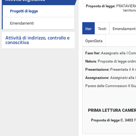
Proposta di legge:
PRATAVIERA: 
territor
Progetti di legge
Emendamenti
Iter
Testi
Emendament
Attività di indirizzo, controllo e
OpenData
conoscitiva
Fase Iter:
Assegnato alla I Comm
Natura
: Proposta di legge ordin
Presentazione:
Presentata il 4
Assegnazione:
Assegnato
alla 
Parere delle Commissioni II Giu
PRIMA LETTURA CAME
Proposta di legge C. 3402
P