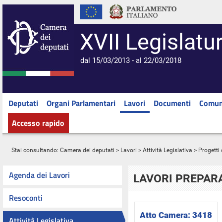
XVII Legislatu
dal 15/03/2013 - al 22/03/2018
Deputati
Organi Parlamentari
Lavori
Documenti
Comun
Accesso rapido
Stai consultando:
Camera dei deputati
>
Lavori
>
Attività Legislativa
>
Progetti 
Agenda dei Lavori
LAVORI PREPARA
Resoconti
Atto Camera:
3418
Attività Legislativa