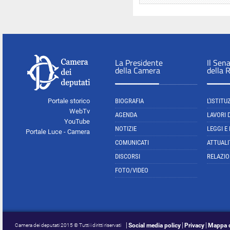
La Presidente
Il Sen
della Camera
della 
Portale storico
BIOGRAFIA
L'ISTITU
WebTv
AGENDA
LAVORI 
YouTube
NOTIZIE
LEGGI E
Portale Luce - Camera
COMUNICATI
ATTUALI
DISCORSI
RELAZIO
FOTO/VIDEO
Social media policy
Privacy
Mappa d
Camera dei deputati 2015 © Tutti i diritti riservati