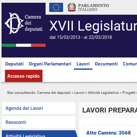
XVII Legislatu
dal 15/03/2013 - al 22/03/2018
Deputati
Organi Parlamentari
Lavori
Documenti
Comun
Accesso rapido
Stai consultando:
Camera dei deputati
>
Lavori
>
Attività Legislativa
>
Progetti 
Agenda dei Lavori
LAVORI PREPARA
Resoconti
Atto Camera:
3568
Attività Legislativa