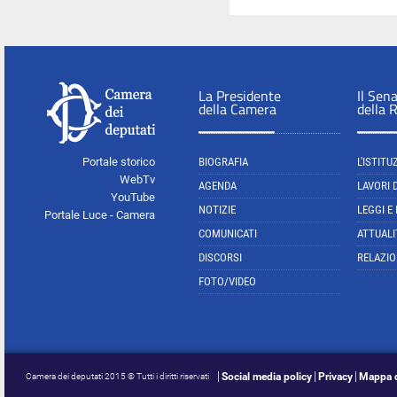
La Presidente
Il Sen
della Camera
della 
Portale storico
BIOGRAFIA
L'ISTITU
WebTv
AGENDA
LAVORI 
YouTube
NOTIZIE
LEGGI E
Portale Luce - Camera
COMUNICATI
ATTUALI
DISCORSI
RELAZIO
FOTO/VIDEO
Social media policy
Privacy
Mappa d
Camera dei deputati 2015 © Tutti i diritti riservati