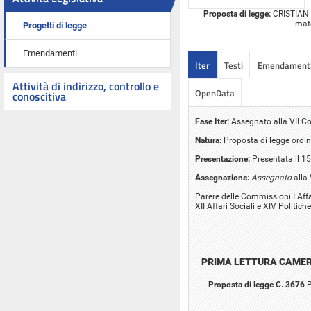
Proposta di legge:
CRISTIAN IA
mate
Progetti di legge
Emendamenti
Iter
Testi
Emendament
Attività di indirizzo, controllo e
OpenData
conoscitiva
Fase Iter:
Assegnato alla VII C
Natura
: Proposta di legge ordin
Presentazione:
Presentata il 1
Assegnazione:
Assegnato
alla
Parere delle Commissioni I Affari
XII Affari Sociali e XIV Politic
PRIMA LETTURA CAME
Proposta di legge C. 3676
P