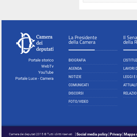
La Presidente
Il Sen
della Camera
della 
Portale storico
BIOGRAFIA
L'ISTITU
WebTv
AGENDA
LAVORI 
YouTube
NOTIZIE
LEGGI E
Portale Luce - Camera
COMUNICATI
ATTUALI
DISCORSI
RELAZIO
FOTO/VIDEO
Social media policy
Privacy
Mappa d
Camera dei deputati 2015 © Tutti i diritti riservati