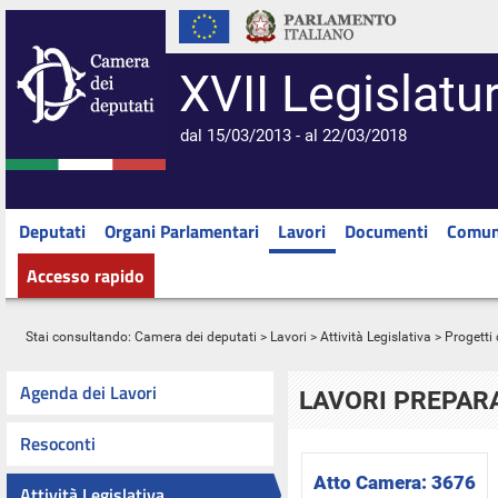
XVII Legislatu
dal 15/03/2013 - al 22/03/2018
Deputati
Organi Parlamentari
Lavori
Documenti
Comun
Accesso rapido
Stai consultando:
Camera dei deputati
>
Lavori
>
Attività Legislativa
>
Progetti 
Agenda dei Lavori
LAVORI PREPARA
Resoconti
Atto Camera:
3676
Attività Legislativa