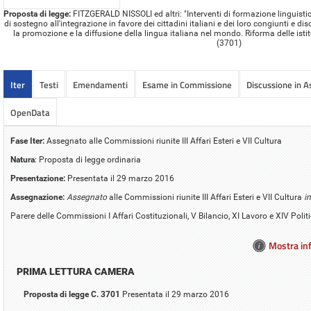
Proposta di legge:
FITZGERALD NISSOLI ed altri: "Interventi di formazione linguistic
di sostegno all'integrazione in favore dei cittadini italiani e dei loro congiunti e di
la promozione e la diffusione della lingua italiana nel mondo. Riforma delle istitu
(3701)
Iter
Testi
Emendamenti
Esame in Commissione
Discussione in 
OpenData
Fase Iter:
Assegnato alle Commissioni riunite III Affari Esteri e VII Cultura
Natura
: Proposta di legge ordinaria
Presentazione:
Presentata il 29 marzo 2016
Assegnazione:
Assegnato
alle Commissioni riunite III Affari Esteri e VII Cultura
in
Parere delle Commissioni I Affari Costituzionali, V Bilancio, XI Lavoro e XIV Poli
Mostra inf
PRIMA LETTURA CAMERA
Proposta di legge C. 3701
Presentata il 29 marzo 2016