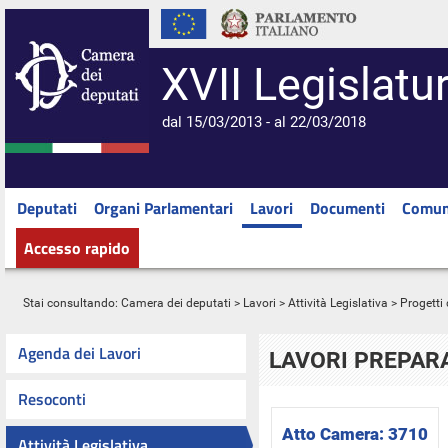
XVII Legislatu
dal 15/03/2013 - al 22/03/2018
Deputati
Organi Parlamentari
Lavori
Documenti
Comun
Accesso rapido
Stai consultando:
Camera dei deputati
>
Lavori
>
Attività Legislativa
>
Progetti 
Agenda dei Lavori
LAVORI PREPARA
Resoconti
Atto Camera:
3710
Attività Legislativa