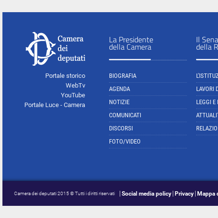
La Presidente
Il Sen
della Camera
della 
Portale storico
BIOGRAFIA
L'ISTITU
WebTv
AGENDA
LAVORI 
YouTube
NOTIZIE
LEGGI E
Portale Luce - Camera
COMUNICATI
ATTUALI
DISCORSI
RELAZIO
FOTO/VIDEO
Social media policy
Privacy
Mappa d
Camera dei deputati 2015 © Tutti i diritti riservati