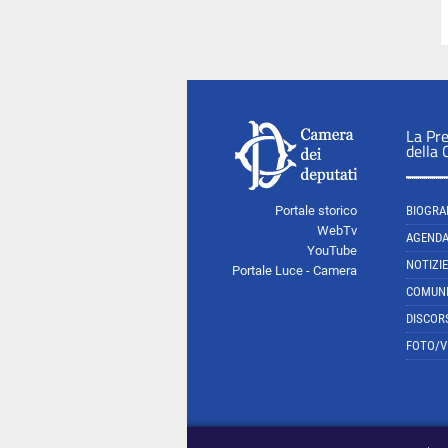
La Pr
della
Portale storico
BIOGRA
WebTv
AGEND
YouTube
NOTIZIE
Portale Luce - Camera
COMUNI
DISCOR
FOTO/V