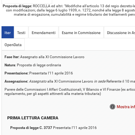
Proposta di legge:
ROCCELLA ed altri: "Modifiche all'articolo 13 del regio decreto-l
con modificazioni, dalla legge 6 luglio 1939, n. 1272, nonché alla legge 8 agosto 
materia di erogazione, cumulabilità e regime tributario dei trattamenti pensi
Iter
Testi
Emendamenti
Esame in Commissione
Discussione in 
OpenData
Fase Iter:
Assegnato alla XI Commissione Lavoro
Natura
: Proposta di legge ordinaria
Presentazione:
Presentata l'11 aprile 2016
Assegnazione:
Assegnato
alla XI Commissione Lavoro
in sede
Referente il 10 
Parere delle Commissioni I Affari Costituzionali, V Bilancio e VI Finanze (ex arti
regolamento, per gli aspetti attinenti alla materia tributaria)
Mostra inf
PRIMA LETTURA CAMERA
Proposta di legge C. 3737
Presentata l'11 aprile 2016