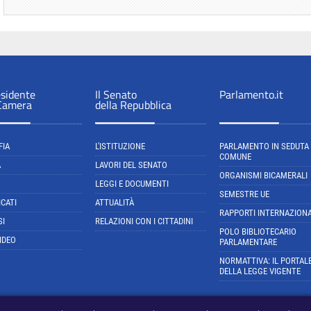
esidente
Il Senato
Parlamento.it
 Camera
della Repubblica
FIA
L'ISTITUZIONE
PARLAMENTO IN SEDUTA
COMUNE
A
LAVORI DEL SENATO
ORGANISMI BICAMERALI
LEGGI E DOCUMENTI
SEMESTRE UE
CATI
ATTUALITÀ
RAPPORTI INTERNAZIONA
SI
RELAZIONI CON I CITTADINI
POLO BIBLIOTECARIO
IDEO
PARLAMENTARE
NORMATTIVA: IL PORTAL
DELLA LEGGE VIGENTE