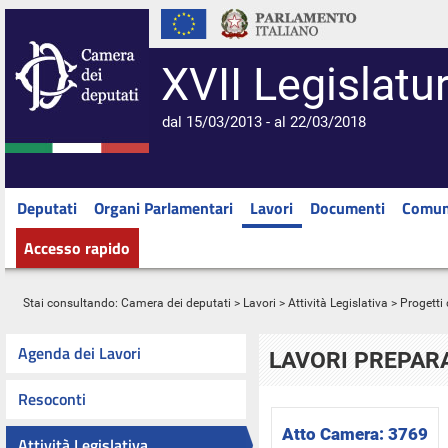
XVII Legislatu
dal 15/03/2013 - al 22/03/2018
Deputati
Organi Parlamentari
Lavori
Documenti
Comun
Accesso rapido
Stai consultando:
Camera dei deputati
>
Lavori
>
Attività Legislativa
>
Progetti 
Agenda dei Lavori
LAVORI PREPARA
Resoconti
Atto Camera:
3769
Attività Legislativa