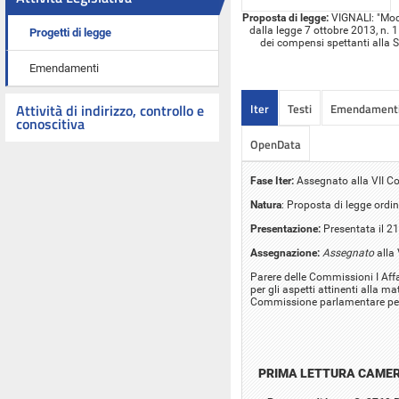
Proposta di legge:
VIGNALI: "Modif
dalla legge 7 ottobre 2013, n. 
Progetti di legge
dei compensi spettanti alla So
Emendamenti
Iter
Testi
Emendament
Attività di indirizzo, controllo e
conoscitiva
OpenData
Fase Iter:
Assegnato alla VII C
Natura
: Proposta di legge ordin
Presentazione:
Presentata il 21
Assegnazione:
Assegnato
alla
Parere delle Commissioni I Affa
per gli aspetti attinenti alla ma
Commissione parlamentare per 
PRIMA LETTURA CAME