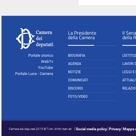
La Presidente
Il Sen
della Camera
della 
Portale storico
BIOGRAFIA
L'ISTITU
WebTv
AGENDA
LAVORI 
YouTube
NOTIZIE
LEGGI E
Portale Luce - Camera
COMUNICATI
ATTUALI
DISCORSI
RELAZIO
FOTO/VIDEO
Social media policy
Privacy
Mappa d
Camera dei deputati 2015 © Tutti i diritti riservati