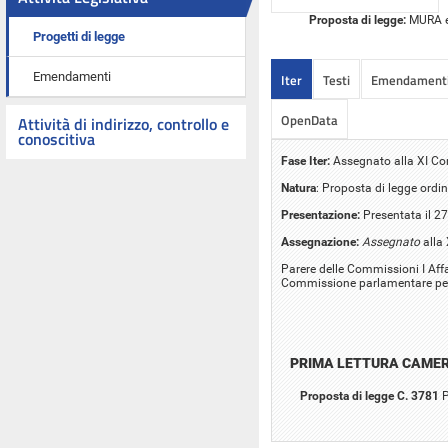
Proposta di legge:
MURA ed
Progetti di legge
Emendamenti
Iter
Testi
Emendament
OpenData
Attività di indirizzo, controllo e
conoscitiva
Fase Iter:
Assegnato alla XI C
Natura
: Proposta di legge ordin
Presentazione:
Presentata il 27
Assegnazione:
Assegnato
alla
Parere delle Commissioni I Affari
Commissione parlamentare per 
PRIMA LETTURA CAME
Proposta di legge C. 3781
P