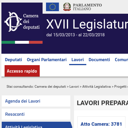
XVII Legislatu
dal 15/03/2013 - al 22/03/2018
Deputati
Organi Parlamentari
Lavori
Documenti
Comun
Accesso rapido
Stai consultando:
Camera dei deputati
>
Lavori
>
Attività Legislativa
>
Progetti 
Agenda dei Lavori
LAVORI PREPARA
Resoconti
Atto Camera:
3781
Attività Legislativa