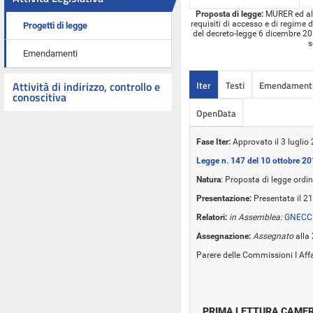
Proposta di legge:
MURER ed altr
requisiti di accesso e di regime d
Progetti di legge
del decreto-legge 6 dicembre 201
s
Emendamenti
Iter
Testi
Emendament
Attività di indirizzo, controllo e
conoscitiva
OpenData
Fase Iter:
Approvato il 3 luglio
Legge n. 147 del 10 ottobre 2
Natura
: Proposta di legge ordin
Presentazione:
Presentata il 2
Relatori:
in Assemblea:
GNECCH
Assegnazione:
Assegnato
alla
Parere delle Commissioni I Affar
PRIMA LETTURA CAME