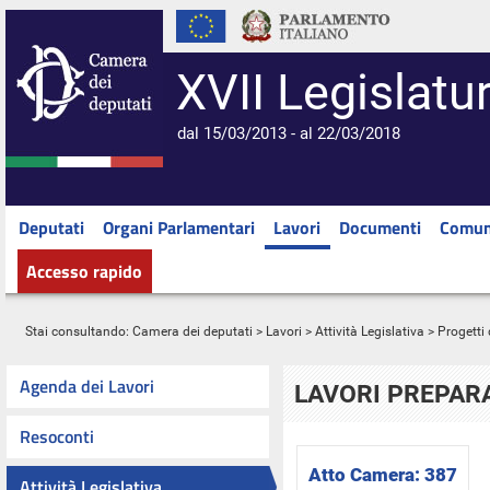
XVII Legislatu
dal 15/03/2013 - al 22/03/2018
Deputati
Organi Parlamentari
Lavori
Documenti
Comun
Accesso rapido
Stai consultando:
Camera dei deputati
>
Lavori
>
Attività Legislativa
>
Progetti 
Agenda dei Lavori
LAVORI PREPARA
Resoconti
Atto Camera:
387
Attività Legislativa