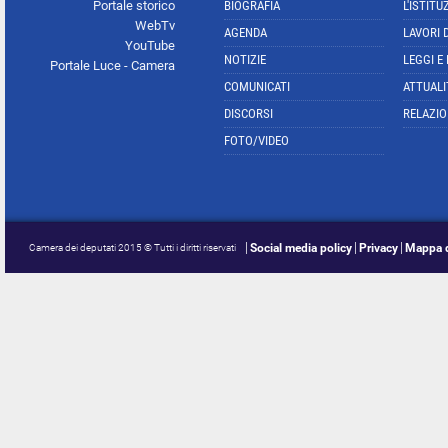
Portale storico
BIOGRAFIA
L'ISTITU
WebTv
AGENDA
LAVORI 
YouTube
NOTIZIE
LEGGI E
Portale Luce - Camera
COMUNICATI
ATTUALI
DISCORSI
RELAZIO
FOTO/VIDEO
Social media policy
Privacy
Mappa d
Camera dei deputati 2015 © Tutti i diritti riservati