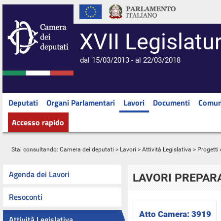
XVII Legislatu
dal 15/03/2013 - al 22/03/2018
Deputati
Organi Parlamentari
Lavori
Documenti
Comun
Accesso rapido
Stai consultando:
Camera dei deputati
>
Lavori
>
Attività Legislativa
>
Progetti 
Agenda dei Lavori
LAVORI PREPARA
Resoconti
Atto Camera:
3919
Attività Legislativa