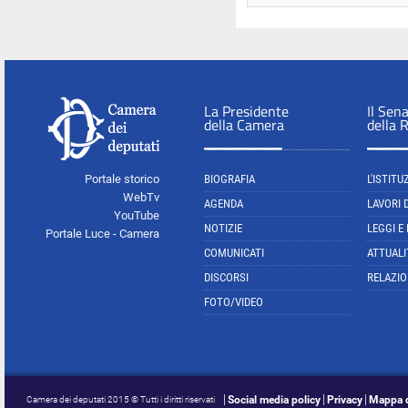
La Presidente
Il Sen
della Camera
della 
Portale storico
BIOGRAFIA
L'ISTITU
WebTv
AGENDA
LAVORI 
YouTube
NOTIZIE
LEGGI E
Portale Luce - Camera
COMUNICATI
ATTUALI
DISCORSI
RELAZIO
FOTO/VIDEO
Social media policy
Privacy
Mappa d
Camera dei deputati 2015 © Tutti i diritti riservati