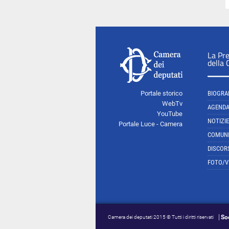
La Pr
della
Portale storico
BIOGRA
WebTv
AGEND
YouTube
NOTIZIE
Portale Luce - Camera
COMUNI
DISCOR
FOTO/V
So
Camera dei deputati 2015 © Tutti i diritti riservati