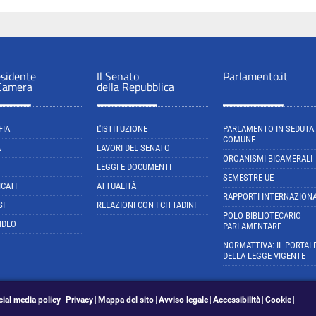
esidente
Il Senato
Parlamento.it
 Camera
della Repubblica
FIA
L'ISTITUZIONE
PARLAMENTO IN SEDUTA
COMUNE
A
LAVORI DEL SENATO
ORGANISMI BICAMERALI
LEGGI E DOCUMENTI
SEMESTRE UE
CATI
ATTUALITÀ
RAPPORTI INTERNAZIONA
SI
RELAZIONI CON I CITTADINI
POLO BIBLIOTECARIO
IDEO
PARLAMENTARE
NORMATTIVA: IL PORTAL
DELLA LEGGE VIGENTE
cial media policy
Privacy
Mappa del sito
Avviso legale
Accessibilità
Cookie