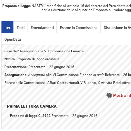
Proposta di legge:
NASTRI: "Modifiche all'articolo 16 del decreto del Presidente de
per la riduzione delle aliquote dell'imposta sul valore ag
Iter
Testi
Emendamenti
Esame in Commissione
Discussione in 
OpenData
Fase Iter:
Assegnato alla VI Commissione Finanze
Natura
: Proposta di legge ordinaria
Presentazione:
Presentata il 22 giugno 2016
Assegnazione:
Assegnato
alla VI Commissione Finanze
in sede
Referente il 26 l
Parere delle Commissioni I Affari Costituzionali, V Bilancio, X Attività Produttive
Mostra inf
PRIMA LETTURA CAMERA
Proposta di legge C. 3922
Presentata il 22 giugno 2016