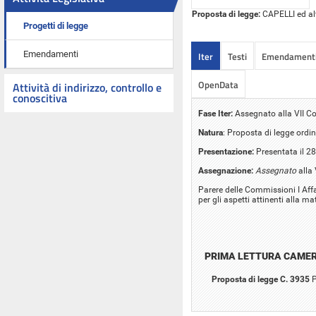
Proposta di legge:
CAPELLI ed altr
Progetti di legge
Emendamenti
Iter
Testi
Emendament
OpenData
Attività di indirizzo, controllo e
conoscitiva
Fase Iter:
Assegnato alla VII C
Natura
: Proposta di legge ordin
Presentazione:
Presentata il 2
Assegnazione:
Assegnato
alla
Parere delle Commissioni I Affa
per gli aspetti attinenti alla m
PRIMA LETTURA CAME
Proposta di legge C. 3935
P