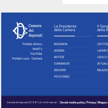
La Presidente
Il Sen
della Camera
della 
Portale storico
BIOGRAFIA
L'ISTITU
WebTv
AGENDA
LAVORI 
YouTube
NOTIZIE
LEGGI E
Portale Luce - Camera
COMUNICATI
ATTUALI
DISCORSI
RELAZIO
FOTO/VIDEO
Social media policy
Privacy
Mappa d
Camera dei deputati 2015 © Tutti i diritti riservati