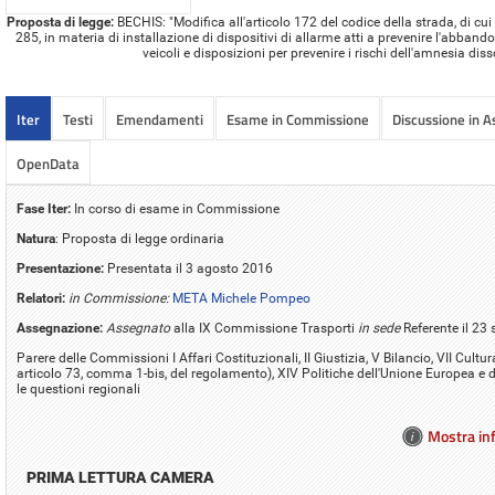
Proposta di legge:
BECHIS: "Modifica all'articolo 172 del codice della strada, di cui 
285, in materia di installazione di dispositivi di allarme atti a prevenire l'abban
veicoli e disposizioni per prevenire i rischi dell'amnesia dis
Iter
Testi
Emendamenti
Esame in Commissione
Discussione in 
OpenData
Fase Iter:
In corso di esame in Commissione
Natura
: Proposta di legge ordinaria
Presentazione:
Presentata il 3 agosto 2016
Relatori:
in Commissione:
META Michele Pompeo
Assegnazione:
Assegnato
alla IX Commissione Trasporti
in sede
Referente il 23
Parere delle Commissioni I Affari Costituzionali, II Giustizia, V Bilancio, VII Cultura
articolo 73, comma 1-bis, del regolamento), XIV Politiche dell'Unione Europea 
le questioni regionali
Mostra inf
PRIMA LETTURA CAMERA