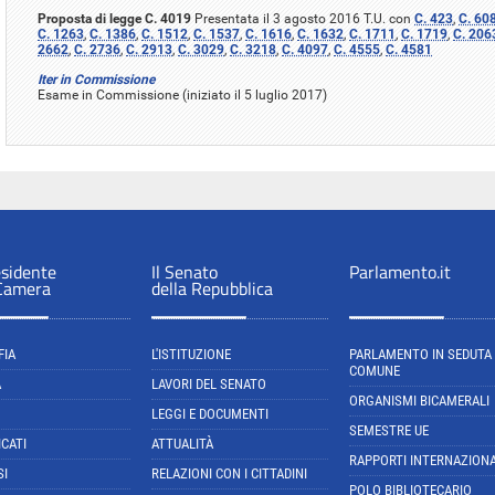
Proposta di legge C. 4019
Presentata il 3 agosto 2016 T.U. con
C. 423
,
C. 60
C. 1263
,
C. 1386
,
C. 1512
,
C. 1537
,
C. 1616
,
C. 1632
,
C. 1711
,
C. 1719
,
C. 206
2662
,
C. 2736
,
C. 2913
,
C. 3029
,
C. 3218
,
C. 4097
,
C. 4555
,
C. 4581
Iter in Commissione
Esame in Commissione (iniziato il 5 luglio 2017)
esidente
Il Senato
Parlamento.it
 Camera
della Repubblica
FIA
L'ISTITUZIONE
PARLAMENTO IN SEDUTA
COMUNE
A
LAVORI DEL SENATO
ORGANISMI BICAMERALI
LEGGI E DOCUMENTI
SEMESTRE UE
CATI
ATTUALITÀ
RAPPORTI INTERNAZIONA
SI
RELAZIONI CON I CITTADINI
POLO BIBLIOTECARIO