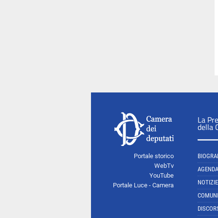
La Pr
della
Portale storico
BIOGRA
WebTv
AGEND
YouTube
NOTIZIE
Portale Luce - Camera
COMUNI
DISCOR