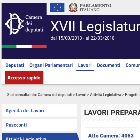
XVII Legislatu
dal 15/03/2013 - al 22/03/2018
Deputati
Organi Parlamentari
Lavori
Documenti
Comun
Accesso rapido
Stai consultando:
Camera dei deputati
>
Lavori
>
Attività Legislativa
>
Progetti 
Agenda dei Lavori
LAVORI PREPARA
Resoconti
Atto Camera:
4063
Attività Legislativa