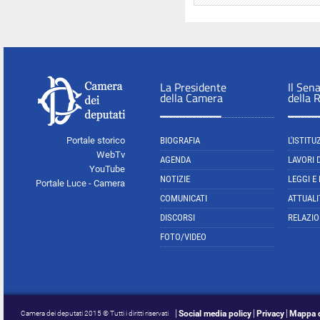
La Presidente
Il Sen
della Camera
della 
Portale storico
BIOGRAFIA
L'ISTITU
WebTv
AGENDA
LAVORI 
YouTube
NOTIZIE
LEGGI E
Portale Luce - Camera
COMUNICATI
ATTUALI
DISCORSI
RELAZIO
FOTO/VIDEO
Social media policy
Privacy
Mappa d
Camera dei deputati 2015 © Tutti i diritti riservati