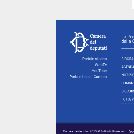
La Pr
della
Portale storico
BIOGRA
WebTv
AGEND
YouTube
NOTIZIE
Portale Luce - Camera
COMUNI
DISCOR
FOTO/V
So
Camera dei deputati 2015 © Tutti i diritti riservati