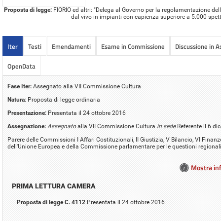
Proposta di legge:
FIORIO ed altri: "Delega al Governo per la regolamentazione della 
dal vivo in impianti con capienza superiore a 5.000 spett
Iter
Testi
Emendamenti
Esame in Commissione
Discussione in 
OpenData
Fase Iter:
Assegnato alla VII Commissione Cultura
Natura
: Proposta di legge ordinaria
Presentazione:
Presentata il 24 ottobre 2016
Assegnazione:
Assegnato
alla VII Commissione Cultura
in sede
Referente il 6 d
Parere delle Commissioni I Affari Costituzionali, II Giustizia, V Bilancio, VI Finanz
dell'Unione Europea e della Commissione parlamentare per le questioni regional
Mostra inf
PRIMA LETTURA CAMERA
Proposta di legge C. 4112
Presentata il 24 ottobre 2016