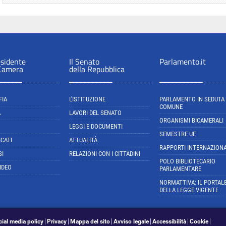
esidente
Il Senato
Parlamento.it
 Camera
della Repubblica
FIA
L'ISTITUZIONE
PARLAMENTO IN SEDUTA
COMUNE
A
LAVORI DEL SENATO
ORGANISMI BICAMERALI
LEGGI E DOCUMENTI
SEMESTRE UE
CATI
ATTUALITÀ
RAPPORTI INTERNAZIONA
SI
RELAZIONI CON I CITTADINI
POLO BIBLIOTECARIO
IDEO
PARLAMENTARE
NORMATTIVA: IL PORTAL
DELLA LEGGE VIGENTE
cial media policy
Privacy
Mappa del sito
Avviso legale
Accessibilità
Cookie