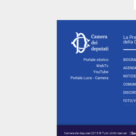
La Pr
della
Portale storico
BIOGRA
WebTv
AGEND
YouTube
NOTIZIE
Portale Luce - Camera
COMUNI
DISCOR
FOTO/V
So
Camera dei deputati 2015 © Tutti i diritti riservati