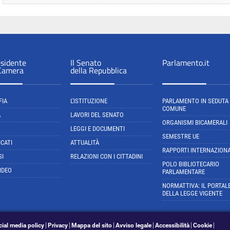
esidente
Il Senato
Parlamento.it
 Camera
della Repubblica
FIA
L'ISTITUZIONE
PARLAMENTO IN SEDUTA
COMUNE
A
LAVORI DEL SENATO
ORGANISMI BICAMERALI
LEGGI E DOCUMENTI
SEMESTRE UE
CATI
ATTUALITÀ
RAPPORTI INTERNAZIONA
SI
RELAZIONI CON I CITTADINI
POLO BIBLIOTECARIO
IDEO
PARLAMENTARE
NORMATTIVA: IL PORTAL
DELLA LEGGE VIGENTE
cial media policy
Privacy
Mappa del sito
Avviso legale
Accessibilità
Cookie