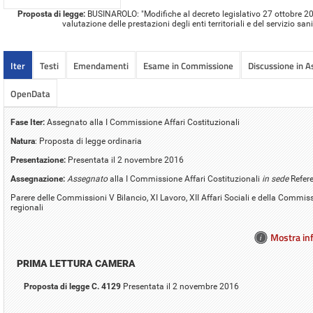
Proposta di legge:
BUSINAROLO: "Modifiche al decreto legislativo 27 ottobre 2009
valutazione delle prestazioni degli enti territoriali e del servizio sa
Iter
Testi
Emendamenti
Esame in Commissione
Discussione in 
OpenData
Fase Iter:
Assegnato alla I Commissione Affari Costituzionali
Natura
: Proposta di legge ordinaria
Presentazione:
Presentata il 2 novembre 2016
Assegnazione:
Assegnato
alla I Commissione Affari Costituzionali
in sede
Refer
Parere delle Commissioni V Bilancio, XI Lavoro, XII Affari Sociali e della Commis
regionali
Mostra inf
PRIMA LETTURA CAMERA
Proposta di legge C. 4129
Presentata il 2 novembre 2016