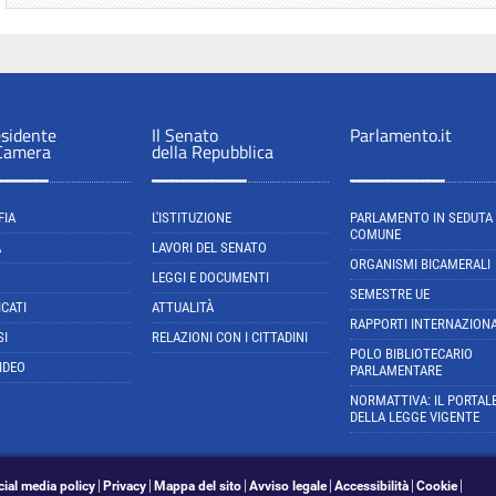
esidente
Il Senato
Parlamento.it
 Camera
della Repubblica
FIA
L'ISTITUZIONE
PARLAMENTO IN SEDUTA
COMUNE
A
LAVORI DEL SENATO
ORGANISMI BICAMERALI
LEGGI E DOCUMENTI
SEMESTRE UE
CATI
ATTUALITÀ
RAPPORTI INTERNAZIONA
SI
RELAZIONI CON I CITTADINI
POLO BIBLIOTECARIO
IDEO
PARLAMENTARE
NORMATTIVA: IL PORTAL
DELLA LEGGE VIGENTE
cial media policy
Privacy
Mappa del sito
Avviso legale
Accessibilità
Cookie