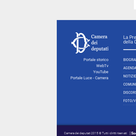
La Pr
della
Portale storico
BIOGRA
WebTv
AGEND
YouTube
NOTIZIE
Portale Luce - Camera
COMUNI
DISCOR
FOTO/V
So
Camera dei deputati 2015 © Tutti i diritti riservati