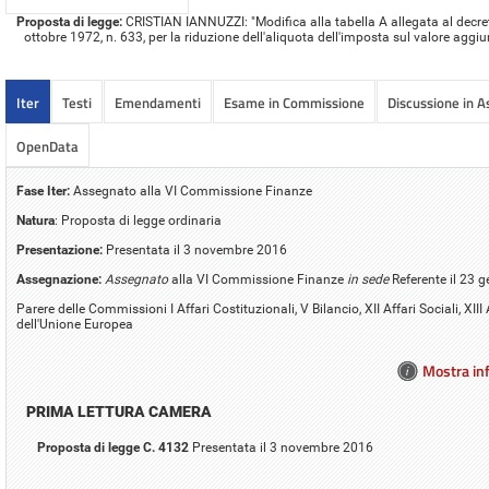
Proposta di legge:
CRISTIAN IANNUZZI: "Modifica alla tabella A allegata al decre
ottobre 1972, n. 633, per la riduzione dell'aliquota dell'imposta sul valore aggiu
Iter
Testi
Emendamenti
Esame in Commissione
Discussione in 
OpenData
Fase Iter:
Assegnato alla VI Commissione Finanze
Natura
: Proposta di legge ordinaria
Presentazione:
Presentata il 3 novembre 2016
Assegnazione:
Assegnato
alla VI Commissione Finanze
in sede
Referente il 23 
Parere delle Commissioni I Affari Costituzionali, V Bilancio, XII Affari Sociali, XIII
dell'Unione Europea
Mostra inf
PRIMA LETTURA CAMERA
Proposta di legge C. 4132
Presentata il 3 novembre 2016