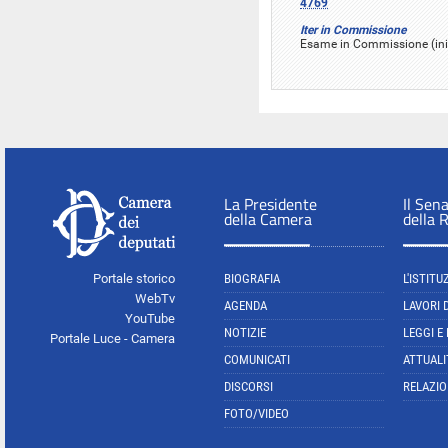
4769
Iter in Commissione
Esame in Commissione (iniz
La Presidente
Il Sen
della Camera
della 
Portale storico
BIOGRAFIA
L'ISTITU
WebTv
AGENDA
LAVORI 
YouTube
NOTIZIE
LEGGI E
Portale Luce - Camera
COMUNICATI
ATTUALI
DISCORSI
RELAZIO
FOTO/VIDEO