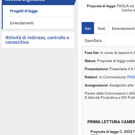
Proposta di legge:
PAGLIA ed al
fisiche 
Progetti di legge
Emendamenti
Iter
Testi
Emendament
Attività di indirizzo, controllo e
OpenData
conoscitiva
Fase Iter:
In corso di esame i
Natura
: Proposta di legge ordin
Presentazione:
Presentata il 6
Relatori:
in Commissione:
PAGL
Assegnazione:
Assegnato
alla
Parere delle Commissioni I Affar
X Attività Produttive e XIV Pol
PRIMA LETTURA CAME
Proposta di legge C. 4352
P