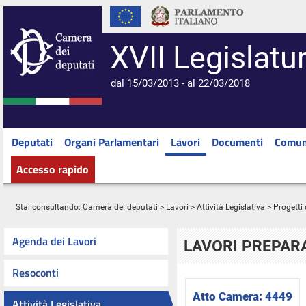
XVII Legislatu
dal 15/03/2013 - al 22/03/2018
Deputati
Organi Parlamentari
Lavori
Documenti
Comun
Accesso rapido
Stai consultando:
Camera dei deputati
>
Lavori
>
Attività Legislativa
>
Progetti 
Agenda dei Lavori
LAVORI PREPARA
Resoconti
Atto Camera:
4449
Attività Legislativa