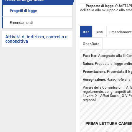
Proposta di legge:
QUARTAPELL
dell'Italia allo sviluppo e alla s
Progetti di legge
Emendamenti
Iter
Testi
Emendament
Attività di indirizzo, controllo e
conoscitiva
OpenData
Fase Iter:
Assegnato alla III Co
Natura
: Proposta di legge ordin
Presentazione:
Presentata il 6
Assegnazione:
Assegnato
alla 
Parere delle Commissioni I Affar
regolamento, per gli aspetti atti
Lavoro, XII Affari Sociali, XIV
regionali
PRIMA LETTURA CAME