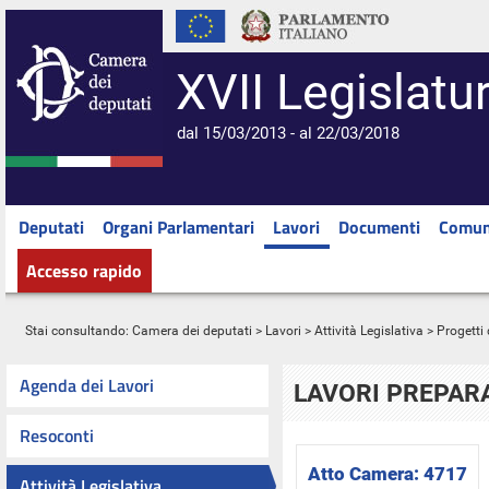
XVII Legislatu
dal 15/03/2013 - al 22/03/2018
Deputati
Organi Parlamentari
Lavori
Documenti
Comun
Accesso rapido
Stai consultando:
Camera dei deputati
>
Lavori
>
Attività Legislativa
>
Progetti 
Agenda dei Lavori
LAVORI PREPARA
Resoconti
Atto Camera:
4717
Attività Legislativa