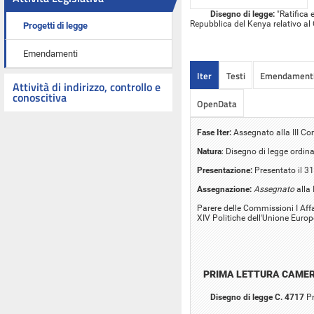
Disegno di legge:
"Ratifica 
Repubblica del Kenya relativo al C
Progetti di legge
Emendamenti
Iter
Testi
Emendament
Attività di indirizzo, controllo e
conoscitiva
OpenData
Fase Iter:
Assegnato alla III Co
Natura
: Disegno di legge ordina
Presentazione:
Presentato il 3
Assegnazione:
Assegnato
alla 
Parere delle Commissioni I Affari
XIV Politiche dell'Unione Euro
PRIMA LETTURA CAME
Disegno di legge C. 4717
Pr