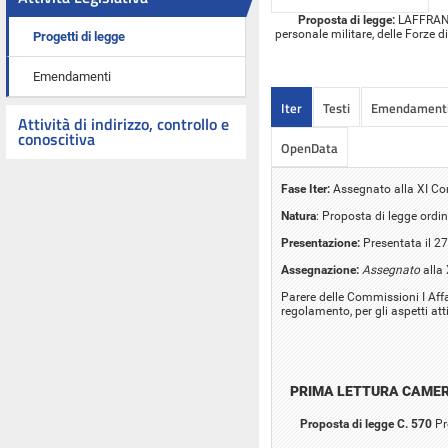
Proposta di legge:
LAFFRANCO
personale militare, delle Forze d
Progetti di legge
Emendamenti
Iter
Testi
Emendament
Attività di indirizzo, controllo e
conoscitiva
OpenData
Fase Iter:
Assegnato alla XI C
Natura
: Proposta di legge ordin
Presentazione:
Presentata il 2
Assegnazione:
Assegnato
alla
Parere delle Commissioni I Affar
regolamento, per gli aspetti atti
PRIMA LETTURA CAME
Proposta di legge C. 570
Pr