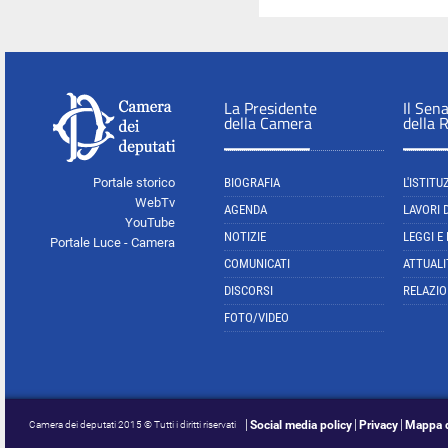
La Presidente
Il Sen
della Camera
della 
Portale storico
BIOGRAFIA
L'ISTITU
WebTv
AGENDA
LAVORI 
YouTube
NOTIZIE
LEGGI E
Portale Luce - Camera
COMUNICATI
ATTUALI
DISCORSI
RELAZIO
FOTO/VIDEO
Social media policy
Privacy
Mappa d
Camera dei deputati 2015 © Tutti i diritti riservati