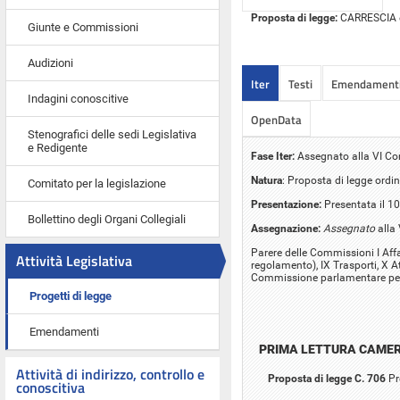
Proposta di legge:
CARRESCIA ed 
Giunte e Commissioni
Audizioni
Iter
Testi
Emendament
Indagini conoscitive
OpenData
Stenografici delle sedi Legislativa
e Redigente
Fase Iter:
Assegnato alla VI C
Natura
: Proposta di legge ordin
Comitato per la legislazione
Presentazione:
Presentata il 10
Bollettino degli Organi Collegiali
Assegnazione:
Assegnato
alla
Parere delle Commissioni I Affar
Attività Legislativa
regolamento), IX Trasporti, X At
Commissione parlamentare per 
Progetti di legge
Emendamenti
PRIMA LETTURA CAME
Attività di indirizzo, controllo e
Proposta di legge C. 706
Pr
conoscitiva