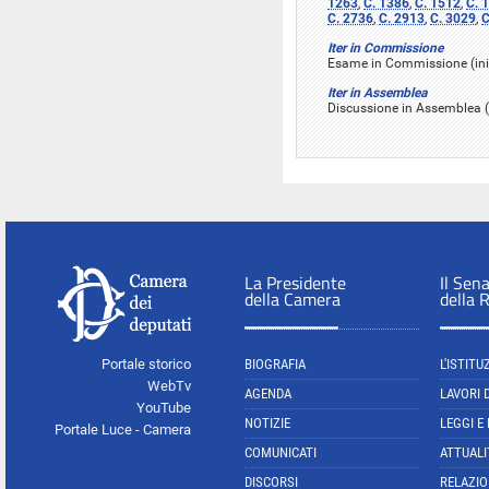
1263
,
C. 1386
,
C. 1512
,
C. 
C. 2736
,
C. 2913
,
C. 3029
,
C
Iter in Commissione
Esame in Commissione (iniz
Iter in Assemblea
Discussione in Assemblea (
La Presidente
Il Sen
della Camera
della 
Portale storico
BIOGRAFIA
L'ISTITU
WebTv
AGENDA
LAVORI 
YouTube
NOTIZIE
LEGGI E
Portale Luce - Camera
COMUNICATI
ATTUALI
DISCORSI
RELAZIO