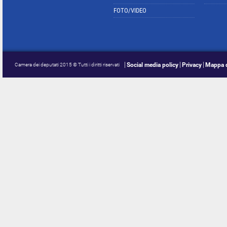
FOTO/VIDEO
Social media policy
Privacy
Mappa d
Camera dei deputati 2015 © Tutti i diritti riservati