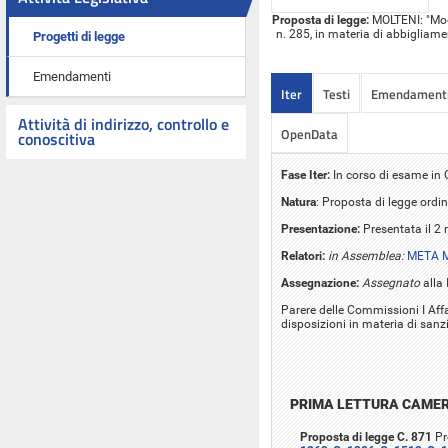
Proposta di legge:
MOLTENI: "Modif
n. 285, in materia di abbigliame
Progetti di legge
Emendamenti
Iter
Testi
Emendament
Attività di indirizzo, controllo e
OpenData
conoscitiva
Fase Iter:
In corso di esame i
Natura
: Proposta di legge ordin
Presentazione:
Presentata il 2
Relatori:
in Assemblea:
META M
Assegnazione:
Assegnato
alla
Parere delle Commissioni I Affar
disposizioni in materia di sanzi
PRIMA LETTURA CAME
Proposta di legge C. 871
Pr