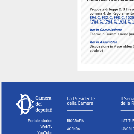
Proposta di legge C. 3
Prese
comma 4, del Regolamento
894
,
C. 932
,
C. 998
,
C. 1025
1704
,
C. 1794
,
C. 1914
,
C. 
Iter in Commissione
Esame in Commissione (iniz
Iter in Assemblea
Discussione in Assemblea (
stralcio)
La Presidente
Il Sen
della Camera
della 
Portale storico
BIOGRAFIA
L'ISTITU
WebTv
AGENDA
LAVORI 
YouTube