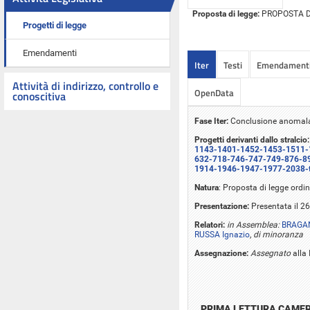
Proposta di legge:
PROPOSTA DI 
Progetti di legge
Emendamenti
Iter
Testi
Emendament
Attività di indirizzo, controllo e
OpenData
conoscitiva
Fase Iter:
Conclusione anomala 
Progetti derivanti dallo stralcio:
1143-1401-1452-1453-1511-
632-718-746-747-749-876-8
1914-1946-1947-1977-2038-t
Natura
: Proposta di legge ordin
Presentazione:
Presentata il 2
Relatori:
in Assemblea:
BRAGAN
RUSSA Ignazio
,
di minoranza
Assegnazione:
Assegnato
alla 
PRIMA LETTURA CAME