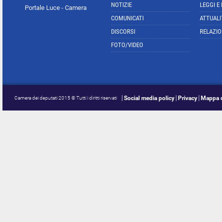
NOTIZIE
LEGGI E
Portale Luce - Camera
COMUNICATI
ATTUALI
DISCORSI
RELAZIO
FOTO/VIDEO
Social media policy
Privacy
Mappa d
Camera dei deputati 2015 © Tutti i diritti riservati