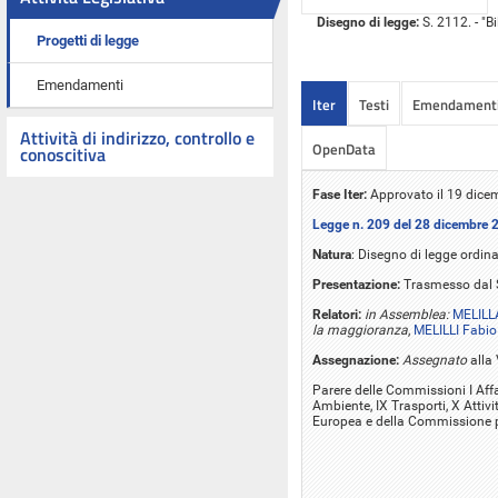
Disegno di legge:
S. 2112. - "B
Progetti di legge
Emendamenti
Iter
Testi
Emendament
Attività di indirizzo, controllo e
OpenData
conoscitiva
Fase Iter:
Approvato il 19 dice
Legge n. 209 del 28 dicembre 
Natura
: Disegno di legge ordina
Presentazione:
Trasmesso dal 
Relatori:
in Assemblea:
MELILL
la maggioranza
,
MELILLI Fabio
Assegnazione:
Assegnato
alla
Parere delle Commissioni I Affari 
Ambiente, IX Trasporti, X Attivit
Europea e della Commissione pa