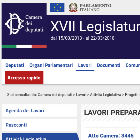
XVII Legislatu
dal 15/03/2013 - al 22/03/2018
Deputati
Organi Parlamentari
Lavori
Documenti
Comun
Accesso rapido
Stai consultando:
Camera dei deputati
>
Lavori
>
Attività Legislativa
>
Progetti 
Agenda dei Lavori
LAVORI PREPARA
Resoconti
Atto Camera:
3445
Attività Legislativa