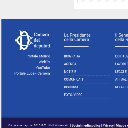
La Presidente
Il Sen
della Camera
della 
Portale storico
BIOGRAFIA
L'ISTITU
WebTv
AGENDA
LAVORI 
YouTube
NOTIZIE
LEGGI E
Portale Luce - Camera
COMUNICATI
ATTUALI
DISCORSI
RELAZIO
FOTO/VIDEO
Social media policy
Privacy
Mappa d
Camera dei deputati 2015 © Tutti i diritti riservati