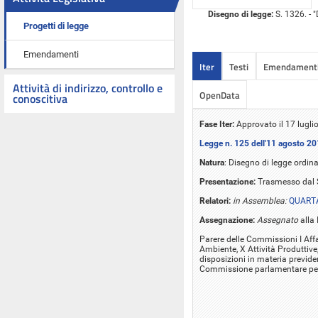
Disegno di legge:
S. 1326. - 
Progetti di legge
Emendamenti
Iter
Testi
Emendament
Attività di indirizzo, controllo e
OpenData
conoscitiva
Fase Iter:
Approvato il 17 lugli
Legge n. 125 dell'11 agosto 2
Natura
: Disegno di legge ordina
Presentazione:
Trasmesso dal S
Relatori:
in Assemblea:
QUARTA
Assegnazione:
Assegnato
alla 
Parere delle Commissioni I Affari
Ambiente, X Attività Produttive
disposizioni in materia previdenz
Commissione parlamentare per 