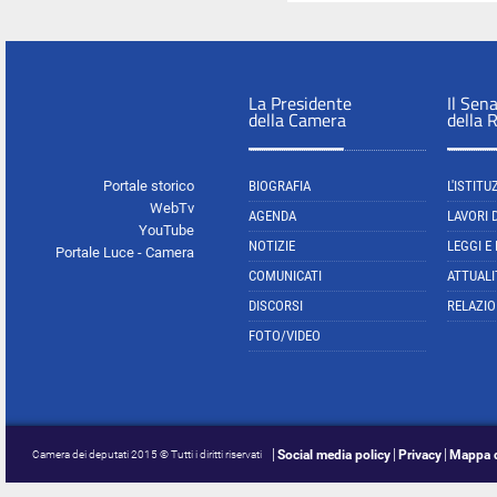
La Presidente
Il Sen
della Camera
della 
Portale storico
BIOGRAFIA
L'ISTITU
WebTv
AGENDA
LAVORI 
YouTube
NOTIZIE
LEGGI E
Portale Luce - Camera
COMUNICATI
ATTUALI
DISCORSI
RELAZIO
FOTO/VIDEO
Social media policy
Privacy
Mappa d
Camera dei deputati 2015 © Tutti i diritti riservati