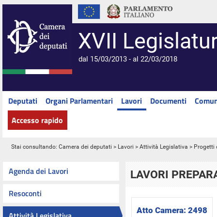
XVII Legislatu
dal 15/03/2013 - al 22/03/2018
Deputati
Organi Parlamentari
Lavori
Documenti
Comun
Accesso rapido
Stai consultando:
Camera dei deputati
>
Lavori
>
Attività Legislativa
>
Progetti 
Agenda dei Lavori
LAVORI PREPARA
Resoconti
Atto Camera:
2498
Attività Legislativa