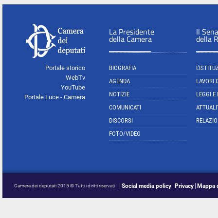
La Presidente
Il Sen
della Camera
della 
Portale storico
BIOGRAFIA
L'ISTITU
WebTv
AGENDA
LAVORI 
YouTube
NOTIZIE
LEGGI E
Portale Luce - Camera
COMUNICATI
ATTUALI
DISCORSI
RELAZIO
FOTO/VIDEO
Social media policy
Privacy
Mappa d
Camera dei deputati 2015 © Tutti i diritti riservati