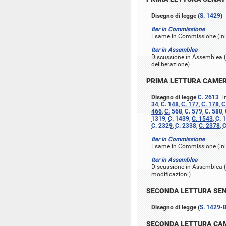
Disegno di legge (
S. 1429
)
Iter in Commissione
Esame in Commissione (inizi
Iter in Assemblea
Discussione in Assemblea (i
deliberazione)
PRIMA LETTURA CAME
Disegno di legge
C. 2613
Tr
34
,
C. 148
,
C. 177
,
C. 178
,
C
466
,
C. 568
,
C. 579
,
C. 580
,
1319
,
C. 1439
,
C. 1543
,
C. 
C. 2329
,
C. 2338
,
C. 2378
,
C
Iter in Commissione
Esame in Commissione (inizi
Iter in Assemblea
Discussione in Assemblea (
modificazioni)
SECONDA LETTURA SE
Disegno di legge (
S. 1429-
SECONDA LETTURA CA