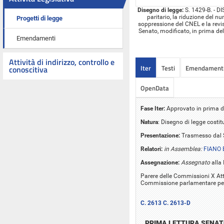
Disegno di legge:
S. 1429-B. - D
paritario, la riduzione del n
Progetti di legge
soppressione del CNEL e la revisi
Senato, modificato, in prima de
Emendamenti
Attività di indirizzo, controllo e
Iter
Testi
Emendament
conoscitiva
OpenData
Fase Iter:
Approvato in prima d
Natura
: Disegno di legge costit
Presentazione:
Trasmesso dal S
Relatori:
in Assemblea:
FIANO 
Assegnazione:
Assegnato
alla 
Parere delle Commissioni X Attiv
Commissione parlamentare per 
C. 2613
C. 2613-D
PRIMA LETTURA SENA