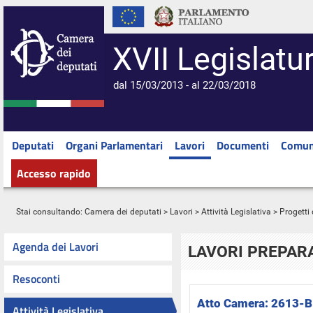
XVII Legislatu
dal 15/03/2013 - al 22/03/2018
Deputati
Organi Parlamentari
Lavori
Documenti
Comun
Accesso rapido
Stai consultando:
Camera dei deputati
>
Lavori
>
Attività Legislativa
>
Progetti 
Agenda dei Lavori
LAVORI PREPARA
Resoconti
Atto Camera:
2613-B
Attività Legislativa