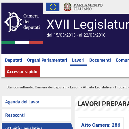
XVII Legislatu
dal 15/03/2013 - al 22/03/2018
Deputati
Organi Parlamentari
Lavori
Documenti
Comun
Accesso rapido
Stai consultando:
Camera dei deputati
>
Lavori
>
Attività Legislativa
>
Progetti 
Agenda dei Lavori
LAVORI PREPARA
Resoconti
Atto Camera:
286
Attività Legislativa