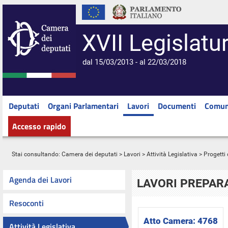
XVII Legislatu
dal 15/03/2013 - al 22/03/2018
Deputati
Organi Parlamentari
Lavori
Documenti
Comun
Accesso rapido
Stai consultando:
Camera dei deputati
>
Lavori
>
Attività Legislativa
>
Progetti 
Agenda dei Lavori
LAVORI PREPARA
Resoconti
Atto Camera:
4768
Attività Legislativa