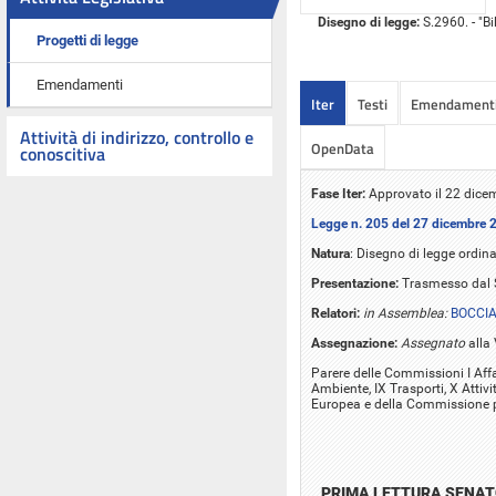
Disegno di legge:
S.2960. - "Bi
Progetti di legge
Emendamenti
Iter
Testi
Emendament
Attività di indirizzo, controllo e
OpenData
conoscitiva
Fase Iter:
Approvato il 22 dice
Legge n. 205 del 27 dicembre 
Natura
: Disegno di legge ordina
Presentazione:
Trasmesso dal S
Relatori:
in Assemblea:
BOCCIA
Assegnazione:
Assegnato
alla
Parere delle Commissioni I Affari 
Ambiente, IX Trasporti, X Attivit
Europea e della Commissione pa
PRIMA LETTURA SENA