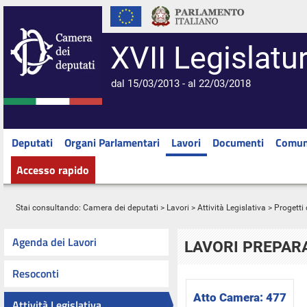
XVII Legislatu
dal 15/03/2013 - al 22/03/2018
Deputati
Organi Parlamentari
Lavori
Documenti
Comun
Accesso rapido
Stai consultando:
Camera dei deputati
>
Lavori
>
Attività Legislativa
>
Progetti 
Agenda dei Lavori
LAVORI PREPARA
Resoconti
Atto Camera:
477
Attività Legislativa