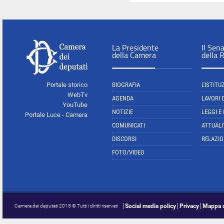
La Presidente
Il Sen
della Camera
della 
Portale storico
BIOGRAFIA
L'ISTITU
WebTv
AGENDA
LAVORI 
YouTube
NOTIZIE
LEGGI E
Portale Luce - Camera
COMUNICATI
ATTUALI
DISCORSI
RELAZIO
FOTO/VIDEO
Social media policy
Privacy
Mappa d
Camera dei deputati 2015 © Tutti i diritti riservati