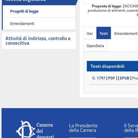
Proposta di legge:
ZACCAGNIN
produzione di alimenti, cosmetic
Progetti di legge
Emendamenti
Iter
Testi
Emendament
Attività di indirizzo, controllo e
conoscitiva
OpenData
Testi disponibili
C. 1797
[
PDF
] [
EPUB
]
Pro
La Presidente
Il Sen
della Camera
della 