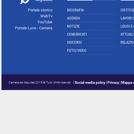
Portale storico
BIOGRAFIA
L'ISTITU
WebTv
AGENDA
LAVORI 
YouTube
NOTIZIE
LEGGI E
Portale Luce - Camera
COMUNICATI
ATTUALI
DISCORSI
RELAZIO
FOTO/VIDEO
Social media policy
Privacy
Mappa d
Camera dei deputati 2015 © Tutti i diritti riservati