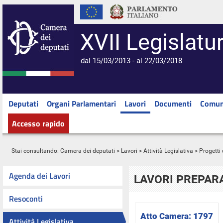
XVII Legislatu
dal 15/03/2013 - al 22/03/2018
Deputati
Organi Parlamentari
Lavori
Documenti
Comun
Accesso rapido
Stai consultando:
Camera dei deputati
>
Lavori
>
Attività Legislativa
>
Progetti 
Agenda dei Lavori
LAVORI PREPARA
Resoconti
Atto Camera:
1797
Attività Legislativa