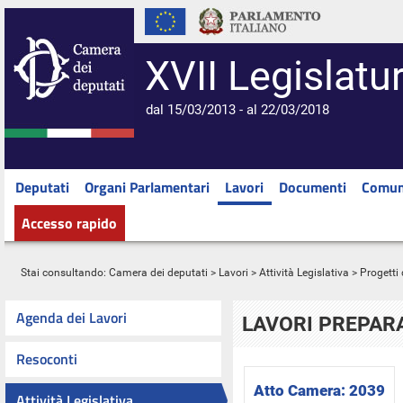
XVII Legislatu
dal 15/03/2013 - al 22/03/2018
Deputati
Organi Parlamentari
Lavori
Documenti
Comun
Accesso rapido
Stai consultando:
Camera dei deputati
>
Lavori
>
Attività Legislativa
>
Progetti 
Agenda dei Lavori
LAVORI PREPARA
Resoconti
Atto Camera:
2039
Attività Legislativa