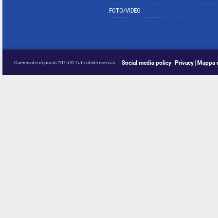
FOTO/VIDEO
Social media policy
Privacy
Mappa d
Camera dei deputati 2015 © Tutti i diritti riservati