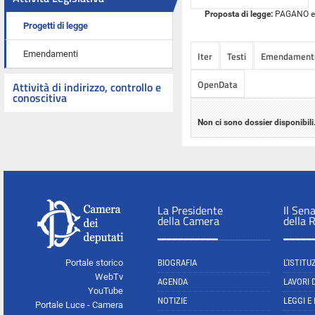
Proposta di legge:
PAGANO ed a
Progetti di legge
Emendamenti
Iter
Testi
Emendament
OpenData
Attività di indirizzo, controllo e
conoscitiva
Non ci sono dossier disponibili
La Presidente
Il Sen
della Camera
della 
Portale storico
BIOGRAFIA
L'ISTITU
WebTv
AGENDA
LAVORI 
YouTube
NOTIZIE
LEGGI E
Portale Luce - Camera