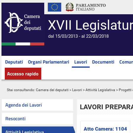
XVII Legislatu
dal 15/03/2013 - al 22/03/2018
Deputati
Organi Parlamentari
Lavori
Documenti
Comun
Accesso rapido
Stai consultando:
Camera dei deputati
>
Lavori
>
Attività Legislativa
>
Progetti 
Agenda dei Lavori
LAVORI PREPARA
Resoconti
Atto Camera:
1104
Attività Legislativa