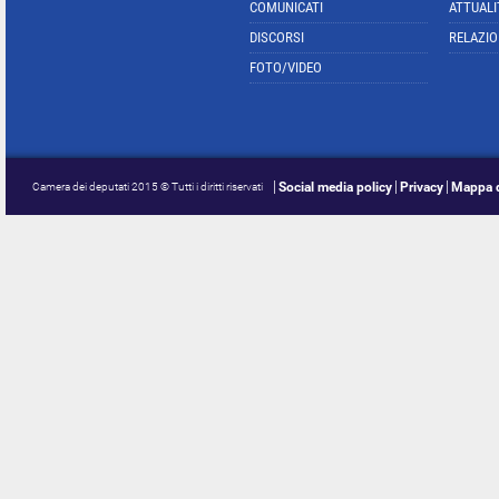
COMUNICATI
ATTUALI
DISCORSI
RELAZIO
FOTO/VIDEO
Social media policy
Privacy
Mappa d
Camera dei deputati 2015 © Tutti i diritti riservati