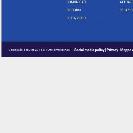
COMUNICATI
ATTUALI
DISCORSI
RELAZIO
FOTO/VIDEO
Social media policy
Privacy
Mappa d
Camera dei deputati 2015 © Tutti i diritti riservati