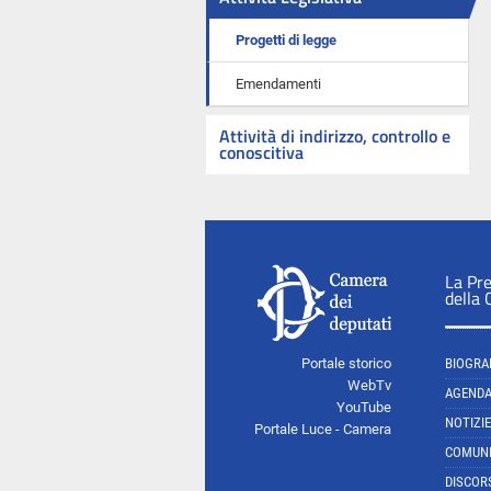
Progetti di legge
Emendamenti
Attività di indirizzo, controllo e
conoscitiva
La Pr
della
Portale storico
BIOGRA
WebTv
AGEND
YouTube
NOTIZIE
Portale Luce - Camera
COMUNI
DISCOR