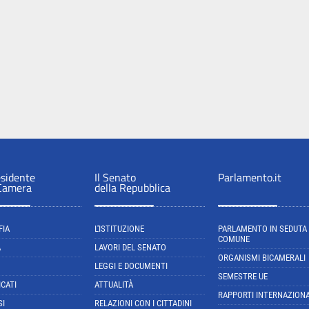
esidente
Il Senato
Parlamento.it
 Camera
della Repubblica
FIA
L'ISTITUZIONE
PARLAMENTO IN SEDUTA
COMUNE
A
LAVORI DEL SENATO
ORGANISMI BICAMERALI
LEGGI E DOCUMENTI
SEMESTRE UE
CATI
ATTUALITÀ
RAPPORTI INTERNAZIONA
SI
RELAZIONI CON I CITTADINI